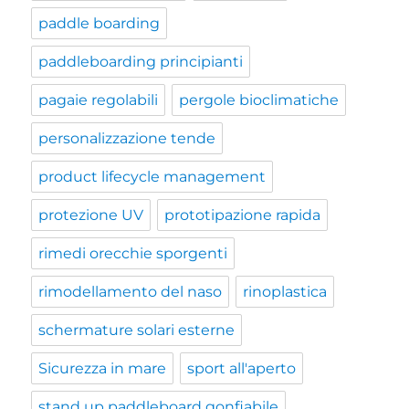
paddle boarding
paddleboarding principianti
pagaie regolabili
pergole bioclimatiche
personalizzazione tende
product lifecycle management
protezione UV
prototipazione rapida
rimedi orecchie sporgenti
rimodellamento del naso
rinoplastica
schermature solari esterne
Sicurezza in mare
sport all'aperto
stand up paddleboard gonfiabile